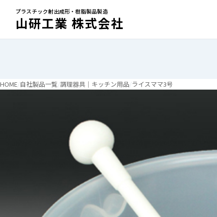
プラスチック射出成形・樹脂製品製造
山研工業 株式会社
HOME
自社製品一覧
調理器具｜キッチン用品
ライスママ3号
ライスママ3号