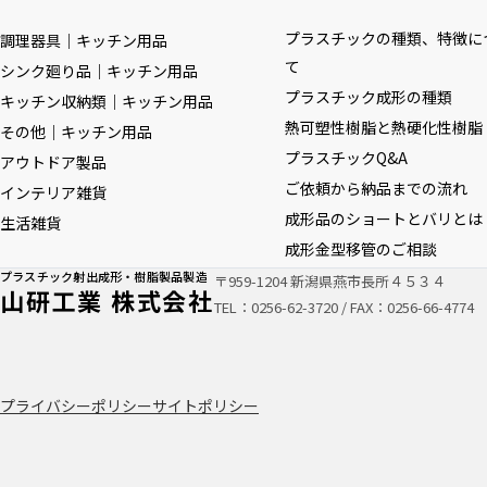
プラスチックの種類、特徴に
調理器具｜キッチン用品
て
シンク廻り品｜キッチン用品
プラスチック成形の種類
キッチン収納類｜キッチン用品
熱可塑性樹脂と熱硬化性樹脂
その他｜キッチン用品
プラスチックQ&A
アウトドア製品
ご依頼から納品までの流れ
インテリア雑貨
成形品のショートとバリとは
生活雑貨
成形金型移管のご相談
プラスチック射出成形・樹脂製品製造
〒959-1204 新潟県燕市長所４５３４
山研工業 株式会社
TEL：
0256-62-3720
/ FAX：0256-66-4774
プライバシーポリシー
サイトポリシー